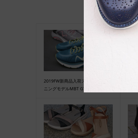
2019FW新商品入荷スタート。ラン
歩く
ニングモデルMBT GT2
由（