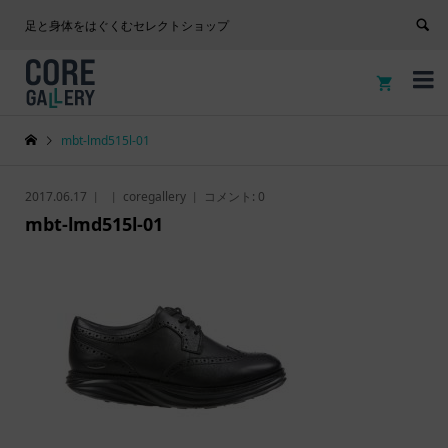
足と身体をはぐくむセレクトショップ


mbt-lmd515l-01
2017.06.17
coregallery
コメント:
0
mbt-lmd515l-01