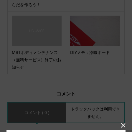
らだを作ろう！
MBTボディメンテナンス
DIYメモ：漆喰ボード
（無料サービス）終了のお
知らせ
コメント
トラックバックは利用でき
コメント ( 0 )
ません。
