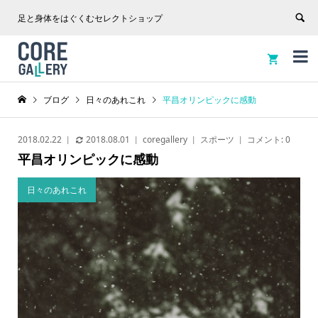
足と身体をはぐくむセレクトショップ


ブログ
日々のあれこれ
平昌オリンピックに感動
2018.02.22
2018.08.01
coregallery
スポーツ
コメント:
0
平昌オリンピックに感動
日々のあれこれ