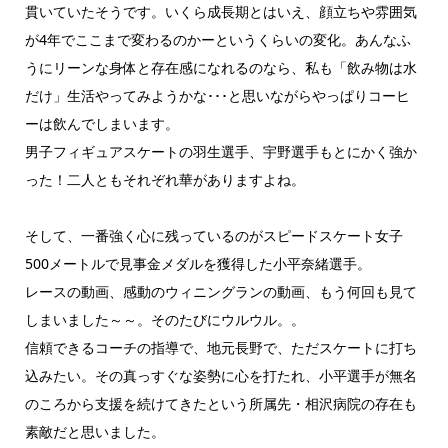
貫いていたそうです。いくら成長期とはいえ、顔立ちや雰囲気
が4年でここまで変わるのかーというくらいの変化。あんなふ
うにリーンな身体と存在感になれるのなら、私も「飲み物は水
だけ」生活やってみようかな･･･と思いながらやっぱりコーヒ
ーは飲んでしまいます。
男子フィギュアスケートの羽生選手、宇野選手もとにかく強か
った！二人ともそれぞれ華がありますよね。
そして、一番強く心に残っているのがスピードスケート女子
500メートルで見事金メダルを獲得した小平奈緒選手。
レースの動画、感動のウィニングランの動画、もう何回も見て
しまいました～～。そのたびにウルウル。。
信頼できるコーチの指導で、地元長野で、ただスケートに打ち
込みたい。その真っすぐな姿勢に心を打たれ、小平選手が無名
のころから支援を続けてきたという所属先・相沢病院の存在も
素敵だと思いました。