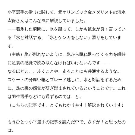
小平選手の滑りに関して、元オリンピック金メダリストの清水
宏保さんはこんな風に解説していました。
――着氷した瞬間に、氷を蹴って、しかも彼女が良く言ってい
る「氷と対話する」「氷とケンカをしない」滑りをしていま
す。
（中略）氷が割れないように、氷から跳ね返ってくる力を瞬時
に足裏の感覚で読み取らなければいけないんです――
なるほどぉ。。歩くことや、走ることにも共通するような。
スケートの分厚い靴とブレード越しに、氷と対話をするため
に、足の裏の感覚が研ぎ澄まされているということです。これ
は羽生選手などにも通ずるのでは、と。
（
こちらの記事
です。とてもわかりやすく解説されています）
もうひとつ小平選手の記事を読んだ中で、さすが！と思ったの
は、