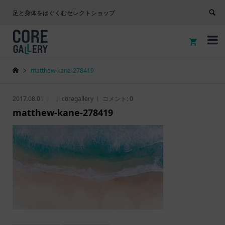
足と身体をはぐくむセレクトショップ


matthew-kane-278419
2017.08.01
coregallery
コメント:
0
matthew-kane-278419