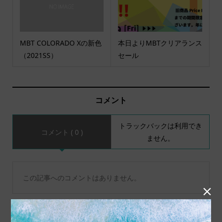
MBT COLORADO Xの新色
本日よりMBTクリアランス
（2021SS）
セール
コメント
トラックバックは利用でき
コメント ( 0 )
ません。
この記事へのコメントはありません。
