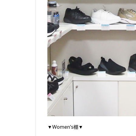
▼Women’s棚▼