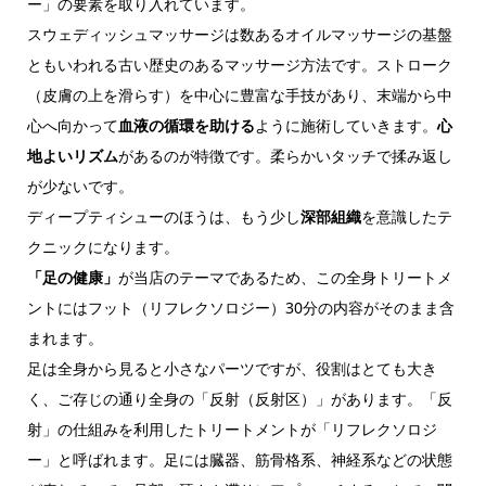
ー」の要素を取り入れています。
スウェディッシュマッサージは数あるオイルマッサージの基盤
ともいわれる古い歴史のあるマッサージ方法です。ストローク
（皮膚の上を滑らす）を中心に豊富な手技があり、末端から中
心へ向かって
血液の循環を助ける
ように施術していきます。
心
地よいリズム
があるのが特徴です。柔らかいタッチで揉み返し
が少ないです。
ディープティシューのほうは、もう少し
深部組織
を意識したテ
クニックになります。
「足の健康」
が当店のテーマであるため、この全身トリートメ
ントにはフット（リフレクソロジー）30分の内容がそのまま含
まれます。
足は全身から見ると小さなパーツですが、役割はとても大き
く、ご存じの通り全身の「反射（反射区）」があります。「反
射」の仕組みを利用したトリートメントが「リフレクソロジ
ー」と呼ばれます。足には臓器、筋骨格系、神経系などの状態