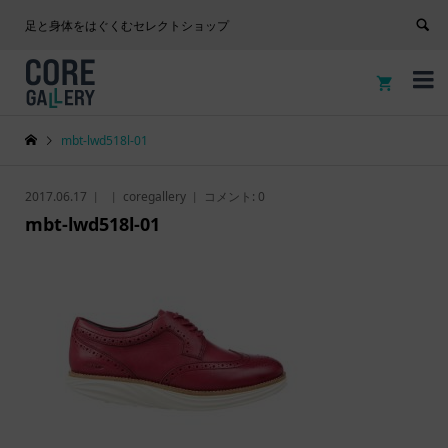
足と身体をはぐくむセレクトショップ


mbt-lwd518l-01
2017.06.17
coregallery
コメント:
0
mbt-lwd518l-01