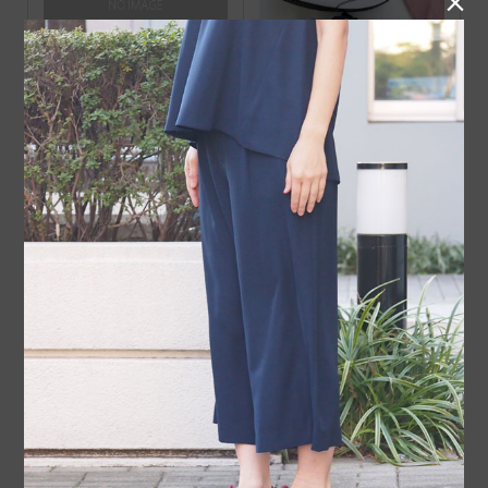

2021年のMBT福袋（残り
MBT 1997 CLASSICの201
わずか！）
9SS新色
コメント
トラックバックは利用でき
コメント ( 0 )
ません。
この記事へのコメントはありません。
名前 ( 必須 )