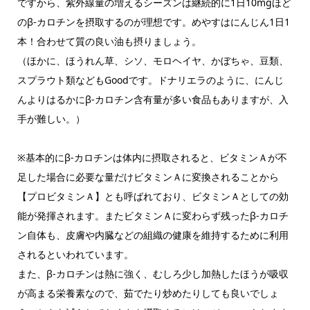
ですから、紫外線量の増えるシーズンは継続的に1日10mgほど
のβ-カロチンを摂取するのが理想です。めやすはにんじん1日1
本！合わせて質の良い油も摂りましょう。
（ほかに、ほうれん草、シソ、モロヘイヤ、かぼちゃ、豆類、
スプラウト類などもGoodです。ドナリエラのように、にんじ
んよりはるかにβ-カロチン含有量が多い食品もありますが、入
手が難しい。）
※基本的にβ-カロチンは体内に摂取されると、ビタミンＡが不
足した場合に必要な量だけビタミンＡに変換されることから
【プロビタミンＡ】とも呼ばれており、ビタミンＡとしての効
能が発揮されます。またビタミンＡに変わらず残ったβ-カロチ
ン自体も、皮膚や内臓などの組織の健康を維持するために利用
されるといわれています。
また、β-カロチンは熱に強く、むしろ少し加熱したほうが吸収
が高まる栄養素なので、茹でたり炒めたりしても良いでしょ