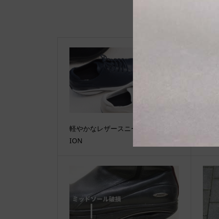
軽やかなレザースニーカー、MBT J
GW
ION