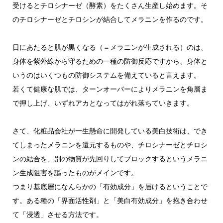
受けるとチロシナーゼ（酵素）をたくさん生産し始めます。そ
のチロシナーゼとチロシンが結合してメラニンを作るのです。
日にあたると肌が黒くなる（＝メラニンが生成される）のは、
身体を紫外線から守るための一種の防御反応ですから、身体と
いうのはいくつもの防御システムを備えていると言えます。
若くて健康な肌では、ターンオーバーによりメラニンを角層ま
で押し上げ、いずれアカとなってはがれ落ちていきます。
さて、化粧品会社が一生懸命に開発している美白技術は、でき
てしまったメラニンを還元するものや、チロシナーゼとチロシ
ンの結合を、別の物質が先回りしてブロックするというメラニ
ン生成阻害を謳ったものがメインです。
つまり基底層になんらかの「有効成分」を届けるということで
す。ある種の「界面活性剤」と「美白有効成分」を抱き合わせ
て「浸透」させる方法です。