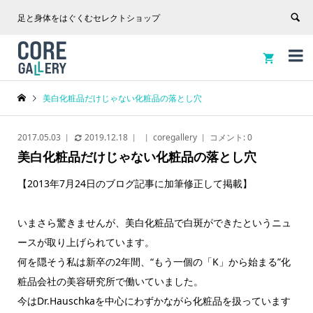
足と身体をはぐくむセレクトショップ


美白化粧品だけじゃない化粧品の落とし穴
2017.05.03
2019.12.18
coregallery
コメント:
0
美白化粧品だけじゃない化粧品の落とし穴
【2013年7月24日のブログ記事に加筆修正して掲載】
いまさら驚きませんが、美白化粧品で白斑ができたというニュ
ースが取り上げられています。
何を隠そう私は新卒の2年間、“もう一個の「K」から始まる”化
粧品会社の美容研究所で働いていました。
今はDr.Hauschkaを中心にわずかながら化粧品を扱っています