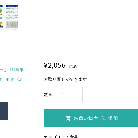
¥
2,056
（税込）
カーより送料無
お取り寄せができます
ず、必ず下記
金
数量
城
の
華
お買い物カゴに追加
2L×8
本
カテゴリー：
食品