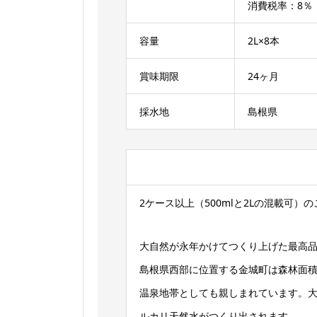
消費税率：8％
容量
2L×8本
賞味期限
24ヶ月
採水地
島根県
2ケース以上（500mlと2Lの混載可
大自然が永年かけてつくり上げた最高品
島根県西部に位置する金城町は森林面積
温泉地帯としても親しまれています。大
ルカリ天然水がつくり出されます。