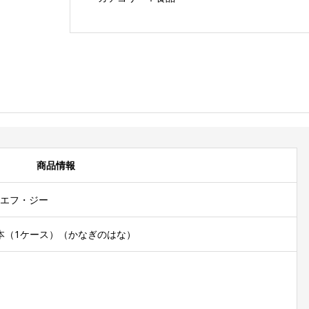
（1
ケ
ー
ス）
個
商品情報
エフ・ジー
×8本（1ケース）（かなぎのはな）
）
）